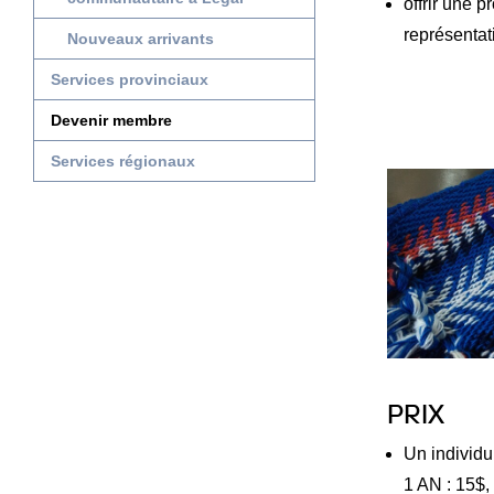
offrir une p
représentat
Nouveaux arrivants
Services provinciaux
Devenir membre
Services régionaux
PRIX
Un individu
1 AN : 15$,