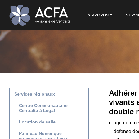
À PROPOS
SERVI
Adhérer 
Services régionaux
vivants 
Centre Communautaire
double 
Centralta à Legal
Location de salle
agir comme 
défense des
Panneau Numérique
communautaire à Legal