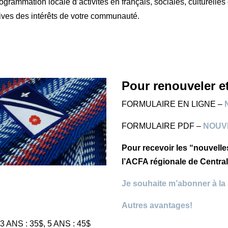
rogrammation locale d’activités en français, sociales, culturelles 
ives des intérêts de votre communauté.
Pour renouveler 
FORMULAIRE EN LIGNE –
FORMULAIRE PDF –
NOUV
Pour recevoir les “nouvelle
l’ACFA régionale de Centralt
Je souhaite m’abonner à la l
Autres avantages!
 3 ANS : 35$, 5 ANS : 45$